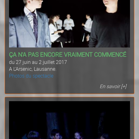
ÇA N'A PAS ENCORE VRAIMENT COMMENCÉ
du 27 juin au 2 juillet 2017
A L'Arsenic, Lausanne.
Photos du spectacle
En savoir [+]